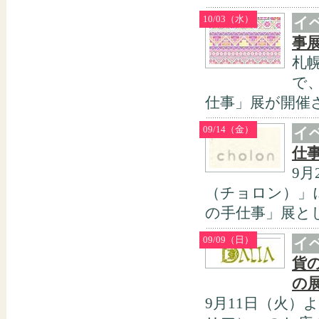
10/03（水）
イ
事
札幌
で、
仕事」展が開催さ
09/14（金）
イ
仕
9月
（チョロン）」にて
の手仕事」展とし.
09/09（日）
イ
貨
の
9月11日（火）