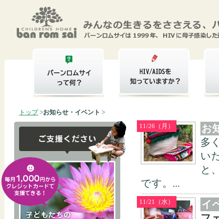
トップ
>
お知らせ・イベント
>
11/26（月）
お
多
い
と
です。...
11/21（水）
イ
フ