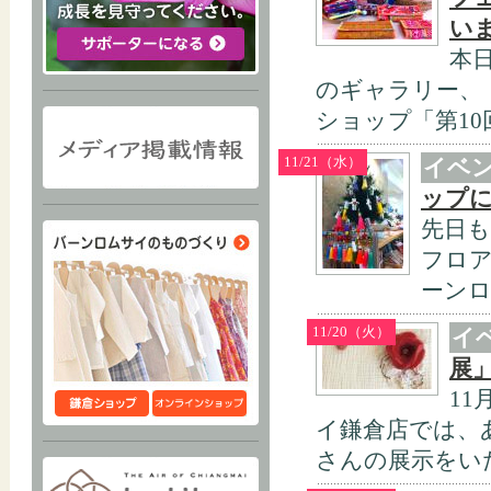
い
本
のギャラリー、
ショップ「第10
11/21（水）
イベ
ップ
先日も
フロ
ーンロ
11/20（火）
イ
展
11
イ鎌倉店では、あ
さんの展示をいた