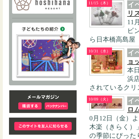
11/15（木）
イ
リ
1
ビ
ら日本橋高島屋（
10/31（水）
イ
ョ
本日
浜
されているクリ
10/09（火）
イ
ロ
0月12日（金）
木楽（きらく）
の季節にぴったり