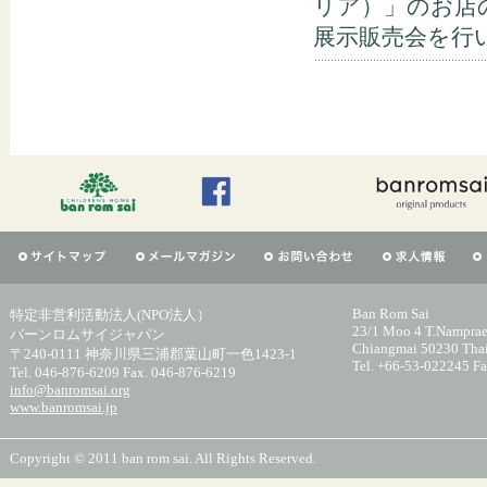
リア）」のお店
展示販売会を行いま
Ban Rom Sai
特定非営利活動法人(NPO法人）
23/1 Moo 4 T.Namprae
バーンロムサイジャパン
Chiangmai 50230 Tha
〒240-0111 神奈川県三浦郡葉山町一色1423-1
Tel. +66-53-022245 F
Tel. 046-876-6209 Fax. 046-876-6219
info@banromsai.org
www.banromsai.jp
Copyright © 2011 ban rom sai. All Rights Reserved.